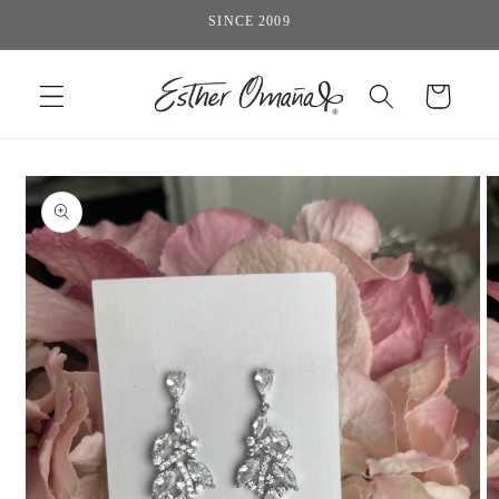
Ir
SINCE 2009
directamente
al contenido
Carrito
Ir
directamente
a la
información
del producto