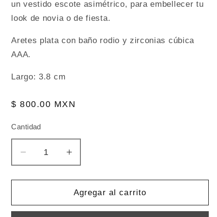
un vestido escote asimétrico, para embellecer tu
look de novia o de fiesta.
Aretes plata con baño rodio y zirconias cúbica
AAA.
Largo: 3.8 cm
Precio
$ 800.00 MXN
habitual
Cantidad
Reducir
Aumentar
cantidad
cantidad
para
para
Aretes
Aretes
Agregar al carrito
largos
largos
AR1038
AR1038