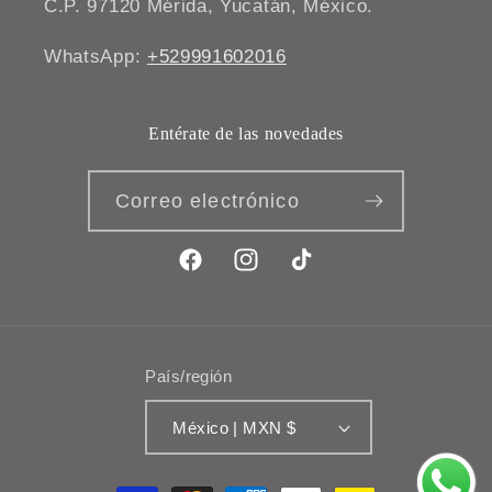
C.P. 97120 Mérida, Yucatán, México.
WhatsApp:
+529991602016
Entérate de las novedades
Correo electrónico
Facebook
Instagram
TikTok
País/región
México | MXN $
Formas